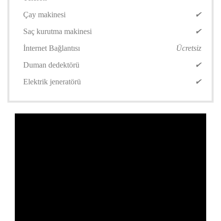
Çay makinesi
✔
Saç kurutma makinesi
✔
İnternet Bağlantısı
Ücretsiz
Duman dedektörü
✔
Elektrik jeneratörü
✔