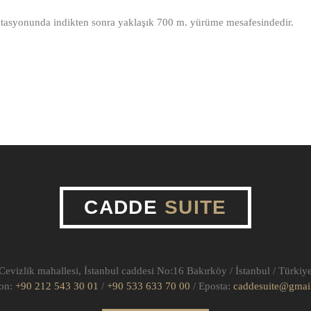
istasyonunda indikten sonra yaklaşık 700 m. yürüme mesafesindedir.
CADDE
SUITE
Cevizlik mahallesi, İstanbul caddesi No:16 Bakırköy / İstanbul / Türkiy
fon:
+90 212 543 30 01
/
+90 533 633 70 00
/ Eposta:
caddesuite@gmai