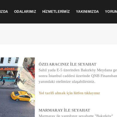
IZDA
ODALARIMIZ
HİZMETLERİMİZ
YAKINIMIZDA
YORU
ÖZEl ARACINIZ İLE SEYAHAT
Sahil yada E-5 üzerinden Bakırköy Meydana ge
sonra İstanbul caddesi üzerinde QNB Finansba
yanındaki otelimize ulaşabilirsiniz.
Yol tarifi almak için lütfen tıklayınız
MARMARAY İLE SEYAHAT
Marmaray ile yaptığınız seyahatte "Bakırköy"