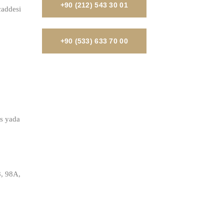
+90 (212) 543 30 01
caddesi
+90 (533) 633 70 00
üs yada
8, 98A,