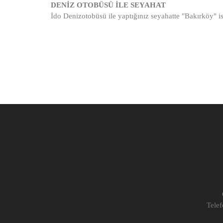
DENİZ OTOBÜSÜ İLE SEYAHAT
İdo Denizotobüsü ile yaptığınız seyahatte "Bakırköy" 
Tele