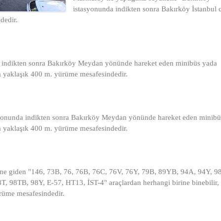
istasyonunda indikten sonra Bakırköy İstanbul 
dedir.
nda indikten sonra Bakırköy Meydan yönünde hareket eden minibüs yada
a yaklaşık 400 m. yürüme mesafesindedir.
stasyonunda indikten sonra Bakırköy Meydan yönünde hareket eden minib
a yaklaşık 400 m. yürüme mesafesindedir.
üne giden "146, 73B, 76, 76B, 76C, 76V, 76Y, 79B, 89YB, 94A, 94Y, 9
98TB, 98Y, E-57, HT13, İST-4" araçlardan herhangi birine binebilir,
rüme mesafesindedir.