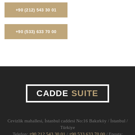
+90 (212) 543 30 01
+90 (533) 633 70 00
CADDE
SUITE
Cevizlik mahallesi, İstanbul caddesi No:16 Bakırköy / İstanbul /
Türkiye
Telefon:
+90 212 543 30 01
/
+90 533 633 70 00
/ Eposta: